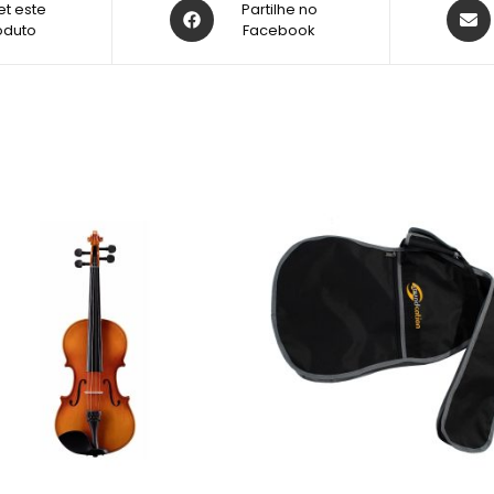
t este
Partilhe no
oduto
Facebook