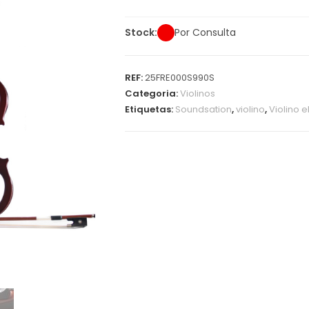
Stock:
Por Consulta
REF:
25FRE000S990S
Categoria:
Violinos
Etiquetas:
Soundsation
,
violino
,
Violino e