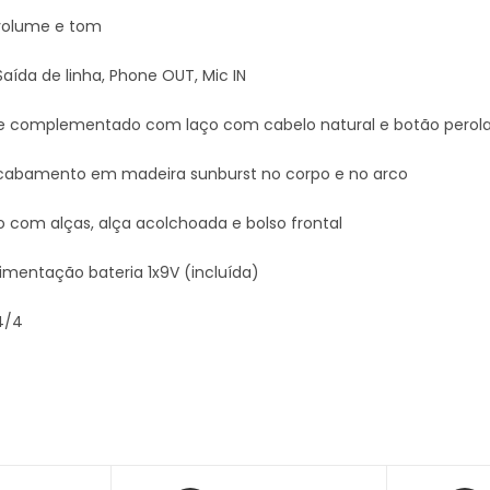
volume e tom
aída de linha, Phone OUT, Mic IN
 complementado com laço com cabelo natural e botão perolad
cabamento em madeira sunburst no corpo e no arco
do com alças, alça acolchoada e bolso frontal
imentação bateria 1x9V (incluída)
4/4