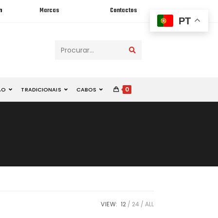
n
Marcas
Contactos
PT
Procurar...
0
ÃO
TRADICIONAIS
CABOS
VIEW:
12
24
ALL