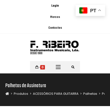
Login
PT
Marcas
Contactos
0
Palhetas de Assinatura
>
Produtos
>
ACESSÓRIOS PARA GUITARRA
>
Palhetas
>
Palh