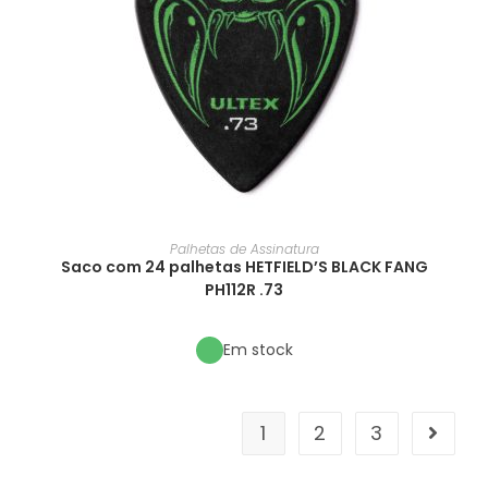
Palhetas de Assinatura
Saco com 24 palhetas HETFIELD’S BLACK FANG
PH112R .73
Em stock
1
2
3