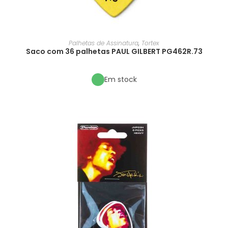
Palhetas de Assinatura
,
Tortex
Saco com 36 palhetas PAUL GILBERT PG462R.73
Em stock