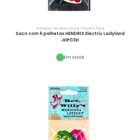
Palhetas de Assinatura
,
Player's Pack
Saco com 6 palhetas HENDRIX Electric Ladyland
JHP03H
Em stock