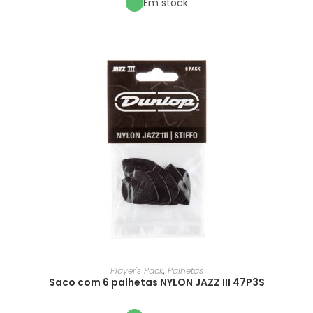
Em stock
Player's Pack
,
Palhetas
Saco com 6 palhetas NYLON JAZZ III 47P3S