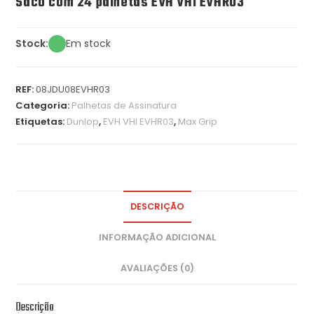
Saco com 24 palhetas EVH VHI EVHR03
Stock:
Em stock
REF:
08JDU08EVHR03
Categoria:
Palhetas de Assinatura
Etiquetas:
Dunlop
,
EVH VHI EVHR03
,
Max Grip
DESCRIÇÃO
INFORMAÇÃO ADICIONAL
AVALIAÇÕES (0)
Descrição