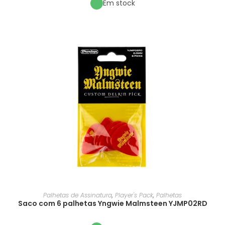
Em stock
Palhetas de Assinatura
,
Player's Pack
,
Palhetas
Saco com 6 palhetas Yngwie Malmsteen YJMP02RD