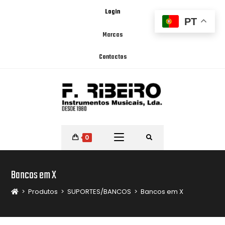
Login
PT
Marcas
Contactos
0
Bancos em X
>
Produtos
>
SUPORTES/BANCOS
>
Bancos em X