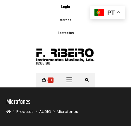
Login
PT
Marcas
Contactos
0
Microfones
>
Produtos
>
AUDIO
>
Microfones