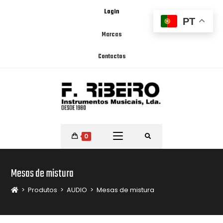
Login
PT
Marcas
Contactos
0
Mesas de mistura
>
Produtos
>
AUDIO
>
Mesas de mistura