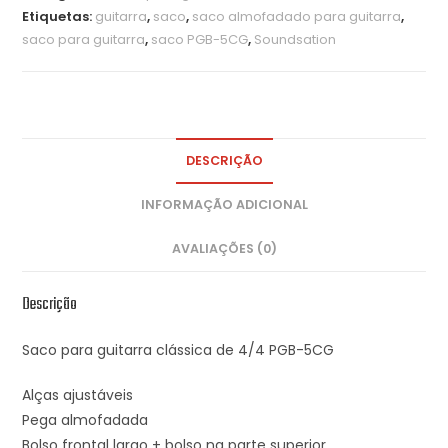
Etiquetas:
guitarra
,
saco
,
saco almofadado para guitarra
,
saco para guitarra
,
saco PGB-5CG
,
Soundsation
DESCRIÇÃO
INFORMAÇÃO ADICIONAL
AVALIAÇÕES (0)
Descrição
Saco para guitarra clássica de 4/4 PGB-5CG
Alças ajustáveis
Pega almofadada
Bolso frontal largo + bolso na parte superior