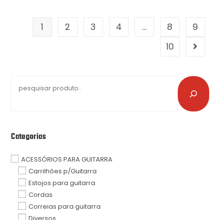
1
2
3
4
…
8
9
10
Categorias
ACESSÓRIOS PARA GUITARRA
Carrilhões p/Guitarra
Estojos para guitarra
Cordas
Correias para guitarra
Diversos