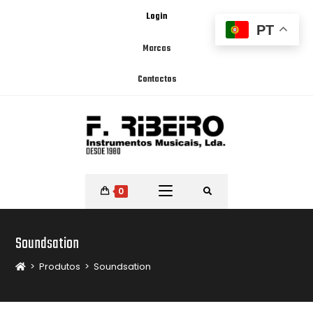
Login
PT
Marcas
Contactos
0
Soundsation
>
Produtos
>
Soundsation