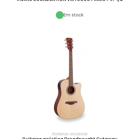
Em stock
Guitarras acústicas
Guitarra acústica Dreadnought Cutaway