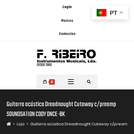
Login
PT
Marcas
Contactos
0
Guitarra acústica Dreadnought Cutaway c/preamp
SOUNDSATION CODY DNCE-BK
>
Loja
>
Guitarra acústica Dreadnought Cutaway c/preamp