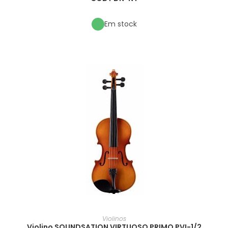
Em stock
Violinos
Violino SOUNDSATION VIRTUOSO PRIMO PVI-1/2