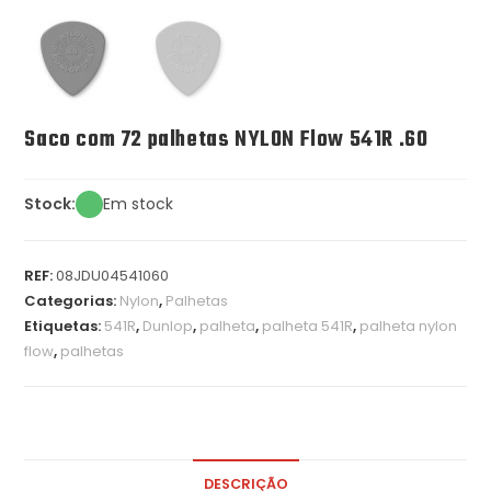
Saco com 72 palhetas NYLON Flow 541R .60
Stock:
Em stock
REF:
08JDU04541060
Categorias:
Nylon
,
Palhetas
Etiquetas:
541R
,
Dunlop
,
palheta
,
palheta 541R
,
palheta nylon
flow
,
palhetas
DESCRIÇÃO