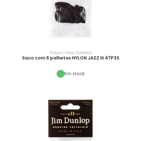
Player's Pack
,
Palhetas
Saco com 6 palhetas NYLON JAZZ III 47P3S
Em stock