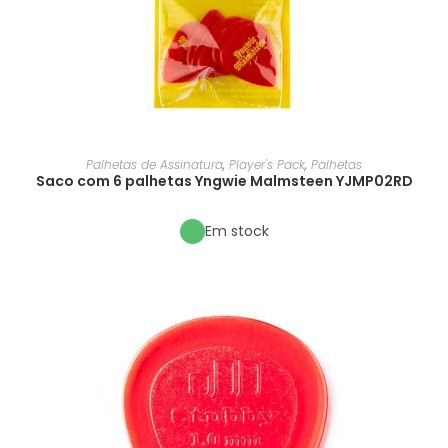
Palhetas de Assinatura
,
Player's Pack
,
Palhetas
Saco com 6 palhetas Yngwie Malmsteen YJMP02RD
Em stock