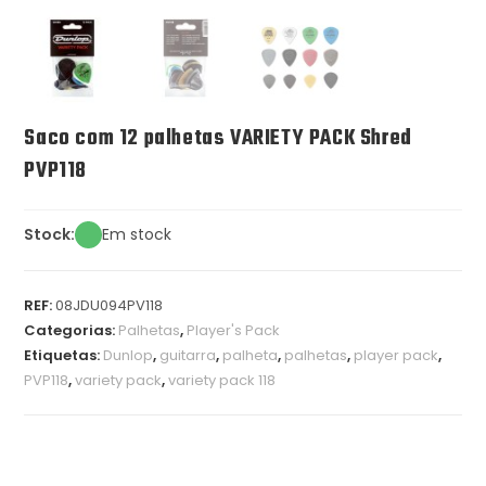
Saco com 12 palhetas VARIETY PACK Shred
PVP118
Stock:
Em stock
REF:
08JDU094PV118
Categorias:
Palhetas
,
Player's Pack
Etiquetas:
Dunlop
,
guitarra
,
palheta
,
palhetas
,
player pack
,
PVP118
,
variety pack
,
variety pack 118