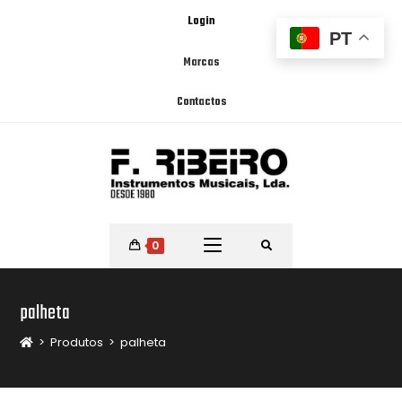
Login
PT
Marcas
Contactos
0
palheta
>
Produtos
>
palheta