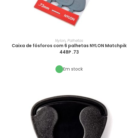
Nylon
,
Palhetas
Caixa de fósforos com 6 palhetas NYLON Matchpik
448P .73
Em stock