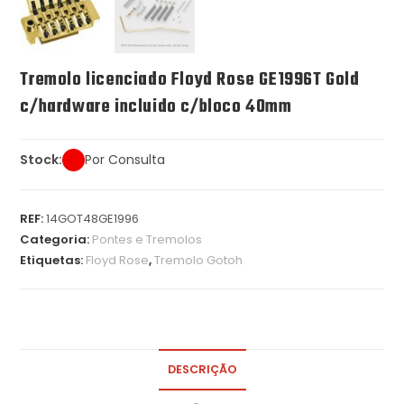
Tremolo licenciado Floyd Rose GE1996T Gold
c/hardware incluido c/bloco 40mm
Stock:
Por Consulta
REF:
14GOT48GE1996
Categoria:
Pontes e Tremolos
Etiquetas:
Floyd Rose
,
Tremolo Gotoh
DESCRIÇÃO