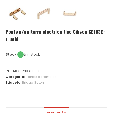
Ponte p/guitarra eléctrica tipo Gibson GE103B-
T Gold
Stock:
Em stock
REF:
14GOT28GE103G
Categoria:
Pontes e Tremolos
Etiqueta:
Bridge Gotoh