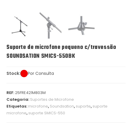
Suporte de microfone pequeno c/travessão
SOUNDSATION SMICS-550BK
Stock:
Por Consulta
REF:
25FRE421M803M
Categoria:
Suportes de Microfone
Etiquetas:
microfone
,
Soundsation
,
suporte
,
suporte
microfone
,
suporte SMICS-550