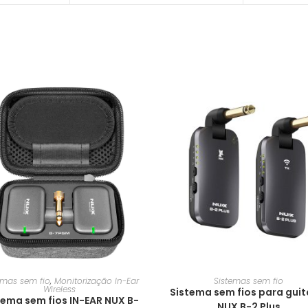
emas sem fio
,
Monitorização In-Ear
Sistemas sem fio
Wireless
Sistema sem fios para guit
tema sem fios IN-EAR NUX B-
NUX B-2 Plus