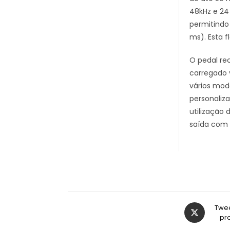
48kHz e 24
permitindo 
ms). Esta 
O pedal re
carregado 
vários mod
personaliz
utilização 
saída com 
Twee
pr