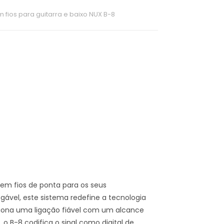
 fios para guitarra e baixo NUX B-8
em fios de ponta para os seus
gável, este sistema redefine a tecnologia
ciona uma ligação fiável com um alcance
o B-8 codifica o sinal como digital de