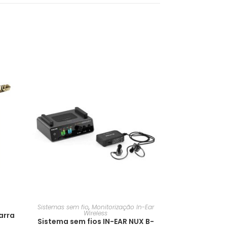
Sistemas sem fio
,
Monitorização In-Ear
Wireless
arra
Sistema sem fios IN-EAR NUX B-