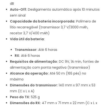
dB
Auto-Off:
Desligamento automático após 10 minutos
sem sinal
Capacidade da bateria incorporada:
Polímero de
lítio recarregável (transmissor 3,7 V/3000 mAh,
recetor 3,7 V/400 mAh)
Vida útil da bateria:
Transmissor:
Até 6 horas
RX:
Até 6 horas
Requisitos de alimentação:
DC 9V, 1A min, fontes de
alimentação com ponta negativa (transmissor)
Alcance da operação:
Até 50 m (165 pés) no
máximo
Dimensões do transmissor:
140 mm x 97 mm x 53
mm (C x L x A)
Peso do TX:
525 g
Dimensões do RX:
47 mm x 71 mm x 22 mm (C x L x