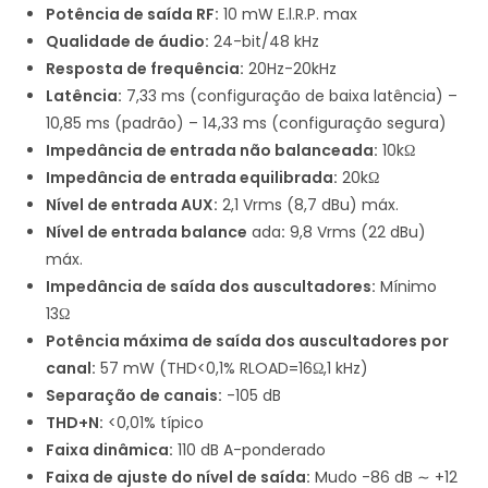
Potência de saída RF:
10 mW E.l.R.P. max
Qualidade de áudio:
24-bit/48 kHz
Resposta de frequência:
20Hz-20kHz
Latência:
7,33 ms (configuração de baixa latência) –
10,85 ms (padrão) – 14,33 ms (configuração segura)
Impedância de entrada não balanceada:
10kΩ
Impedância de entrada equilibrada:
20kΩ
Nível de entrada AUX:
2,1 Vrms (8,7 dBu) máx.
Nível de entrada balance
ada
:
9,8 Vrms (22 dBu)
máx.
Impedância de saída dos auscultadores:
Mínimo
13Ω
Potência máxima de saída dos auscultadores por
canal:
57 mW (THD<0,1% RLOAD=16Ω,1 kHz)
Separação de canais:
-105 dB
THD+N:
<0,01% típico
Faixa dinâmica:
110 dB A-ponderado
Faixa de ajuste do nível de saída:
Mudo -86 dB ∼ +12