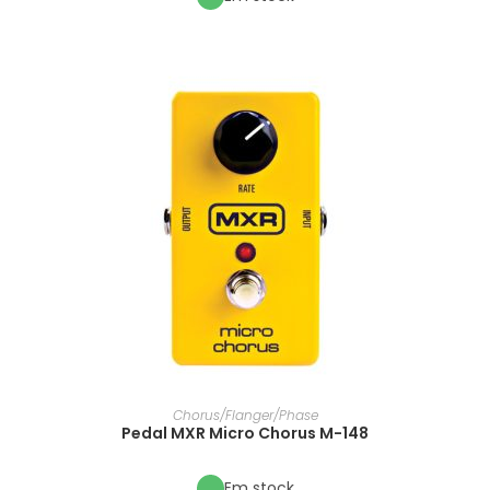
Chorus/Flanger/Phase
Pedal MXR Micro Chorus M-148
Em stock