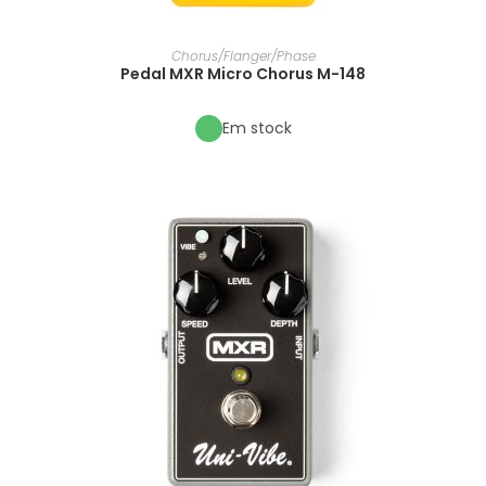
Chorus/Flanger/Phase
Pedal MXR Micro Chorus M-148
Em stock