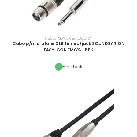
Cabos XLR/XLR & XLR/JACK
Cabo p/microfone XLR fêmea/jack SOUNDSATION
EASY-CON EMCXJ-5BK
Em stock