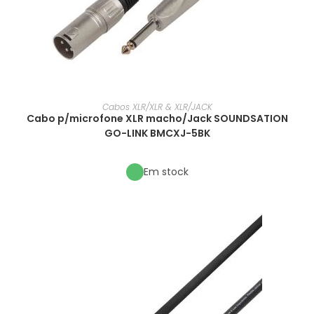
Cabos XLR/XLR & XLR/JACK
Cabo p/microfone XLR macho/Jack SOUNDSATION
GO-LINK BMCXJ-5BK
Em stock