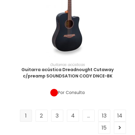
Guitarras acústicas
Guitarra acústica Dreadnought Cutaway
c/preamp SOUNDSATION CODY DNCE-BK
Por Consulta
1
2
3
4
…
13
14
15