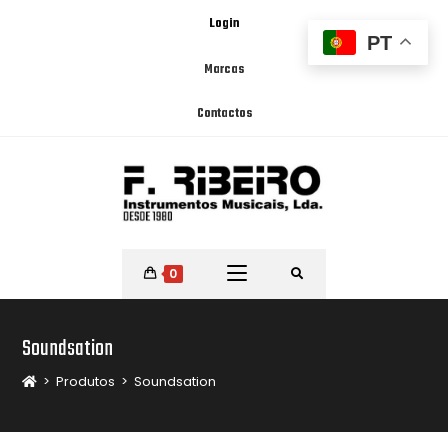
Login
PT
Marcas
Contactos
0
Soundsation
>
Produtos
>
Soundsation