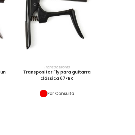
Transpositores
Gun
Transpositor Fly para guitarra
a
clássica 67FBK
Por Consulta