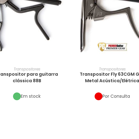
Transpositores
Transpositores
ranspositor para guitarra
Transpositor Fly 63CGM 
clássica 88B
Metal Acústica/Elétric
Em stock
Por Consulta