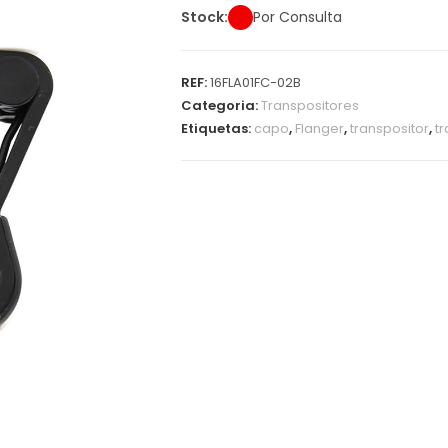
Stock:
Por Consulta
REF:
16FLA01FC-02B
Categoria:
Transpositores
Etiquetas:
capo
,
Flanger
,
transpositor
,
t