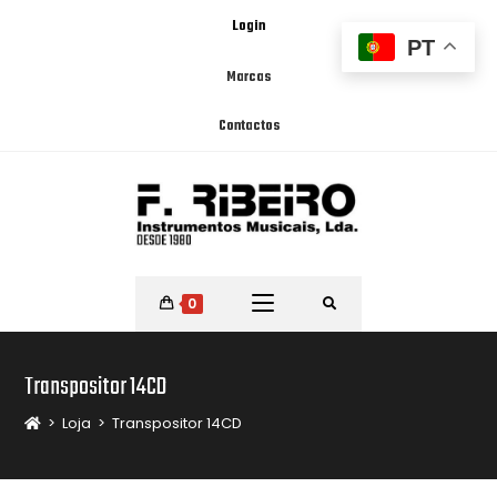
Login
PT
Marcas
Contactos
0
Transpositor 14CD
>
Loja
>
Transpositor 14CD