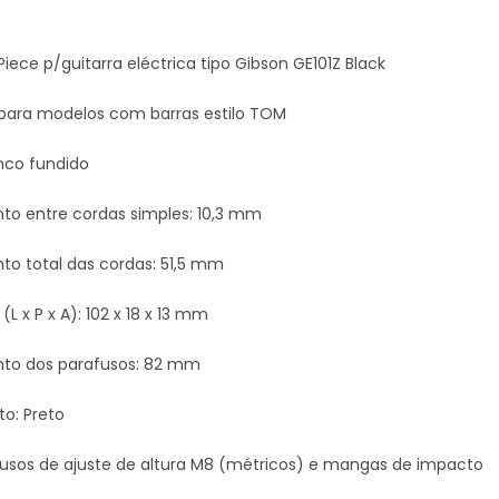
Piece p/guitarra eléctrica tipo Gibson GE101Z Black
ara modelos com barras estilo TOM
inco fundido
o entre cordas simples: 10,3 mm
o total das cordas: 51,5 mm
L x P x A): 102 x 18 x 13 mm
to dos parafusos: 82 mm
o: Preto
afusos de ajuste de altura M8 (métricos) e mangas de impacto