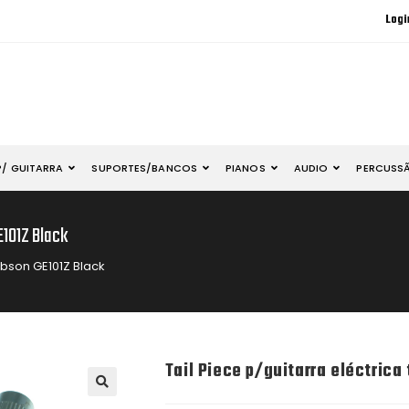
Logi
P/ GUITARRA
SUPORTES/BANCOS
PIANOS
AUDIO
PERCUSS
E101Z Black
Gibson GE101Z Black
Tail Piece p/guitarra eléctrica