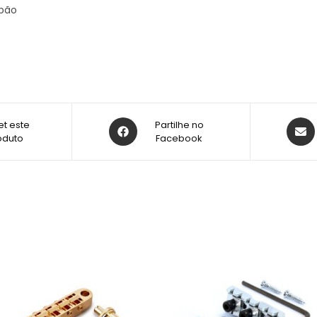
apão
t este
Partilhe no
oduto
Facebook