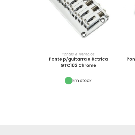
Pontes e Tremolos
Ponte p/guitarra eléctrica
Pon
GTC102 Chrome
Em stock