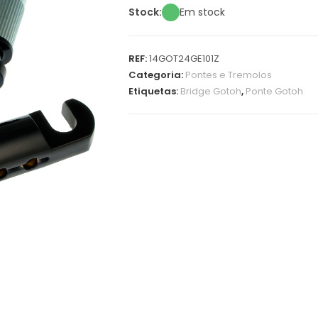
Stock:
Em stock
REF:
14GOT24GE101Z
Categoria:
Pontes e Tremolos
Etiquetas:
Bridge Gotoh
,
Ponte Gotoh