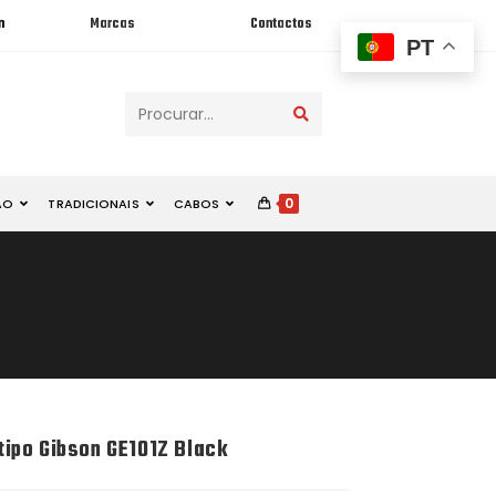
n
Marcas
Contactos
PT
Procurar...
0
ÃO
TRADICIONAIS
CABOS
 tipo Gibson GE101Z Black