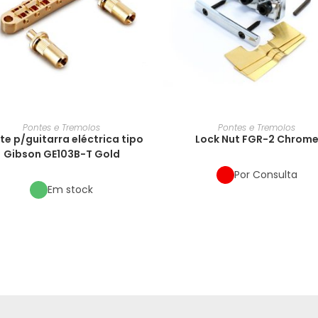
Pontes e Tremolos
Pontes e Tremolos
te p/guitarra eléctrica tipo
Lock Nut FGR-2 Chrom
Gibson GE103B-T Gold
Por Consulta
Em stock