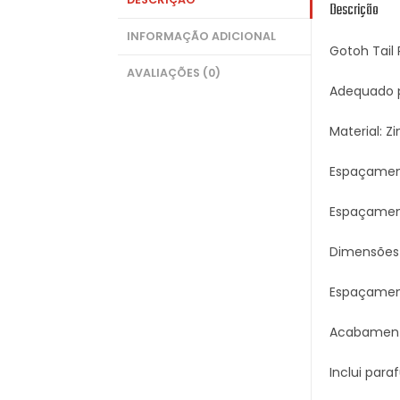
Descrição
INFORMAÇÃO ADICIONAL
Gotoh Tail 
AVALIAÇÕES (0)
Adequado p
Material: Z
Espaçament
Espaçament
Dimensões (
Espaçamen
Acabament
Inclui par