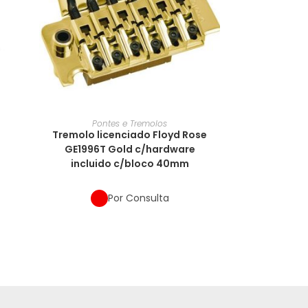
Pontes e Tremolos
e
Tremolo licenciado Floyd Rose
GE1996T Gold c/hardware
incluido c/bloco 40mm
Por Consulta