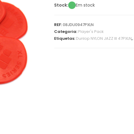
Stock:
Em stock
REF:
08JDU0947PXLN
Categoria:
Player's Pack
Etiquetas:
Dunlop NYLON JAZZ III 47PXLN
,