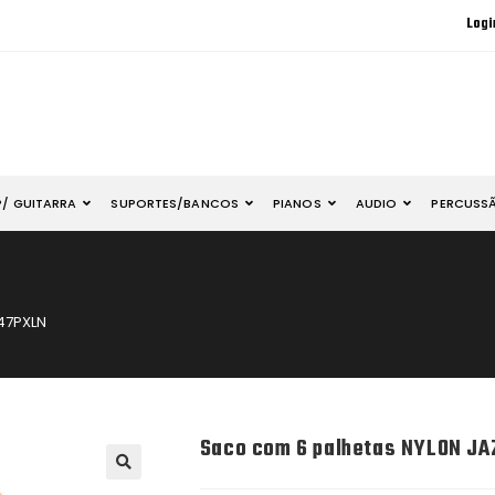
Logi
P/ GUITARRA
SUPORTES/BANCOS
PIANOS
AUDIO
PERCUSS
 47PXLN
Saco com 6 palhetas NYLON JAZ