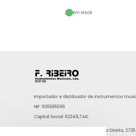
Em stock
Importador e distribuidor de instrumentos music
NIF: 505585596
Capital Social: 62349,74€
Praceta Raúl Brandão, 12 - Loja Direita, 27