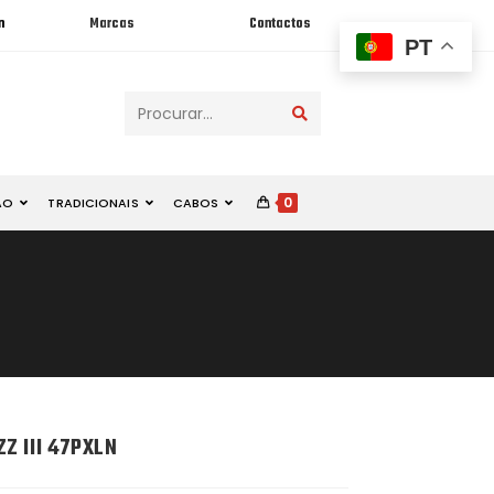
n
Marcas
Contactos
PT
Procurar...
0
ÃO
TRADICIONAIS
CABOS
Z III 47PXLN