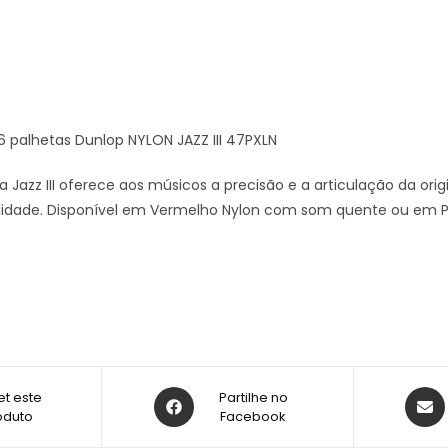
 palhetas Dunlop NYLON JAZZ III 47PXLN
a Jazz III oferece aos músicos a precisão e a articulação da o
idade. Disponível em Vermelho Nylon com som quente ou em Pre
t este
Partilhe no
oduto
Facebook