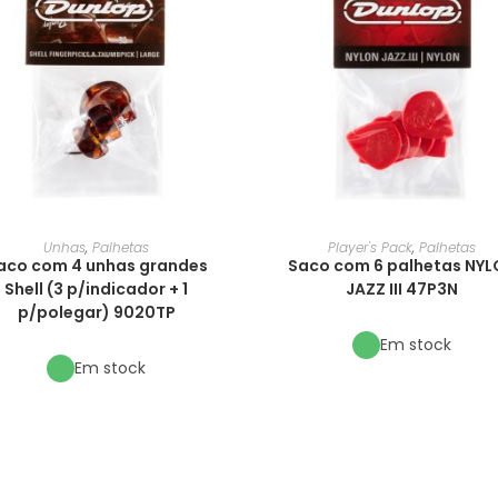
Unhas
,
Palhetas
Player's Pack
,
Palhetas
aco com 4 unhas grandes
Saco com 6 palhetas NY
Shell (3 p/indicador + 1
JAZZ III 47P3N
p/polegar) 9020TP
Em stock
Em stock