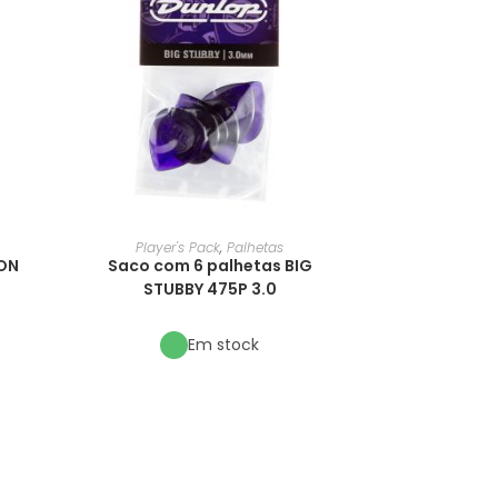
Player's Pack
,
Palhetas
LON
Saco com 6 palhetas BIG
STUBBY 475P 3.0
Em stock