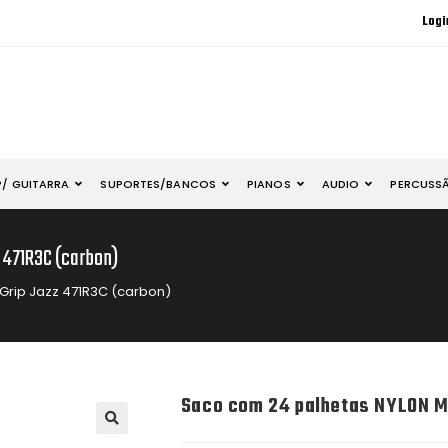
Logi
P/ GUITARRA
SUPORTES/BANCOS
PIANOS
AUDIO
PERCUSS
 471R3C (carbon)
Grip Jazz 471R3C (carbon)
Saco com 24 palhetas NYLON Ma