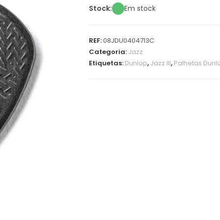
Stock:
Em stock
REF:
08JDU0404713C
Categoria:
Jazz
Etiquetas:
Dunlop
,
Jazz III
,
Palhetas Dunl