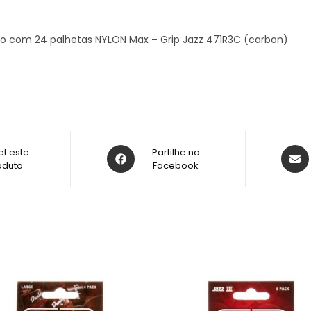
o com 24 palhetas NYLON Max – Grip Jazz 471R3C (carbon)
t este
Partilhe no
oduto
Facebook