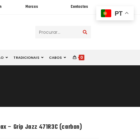
n
Marcas
Contactos
PT
Procurar...
0
ÃO
TRADICIONAIS
CABOS
x – Grip Jazz 471R3C (carbon)