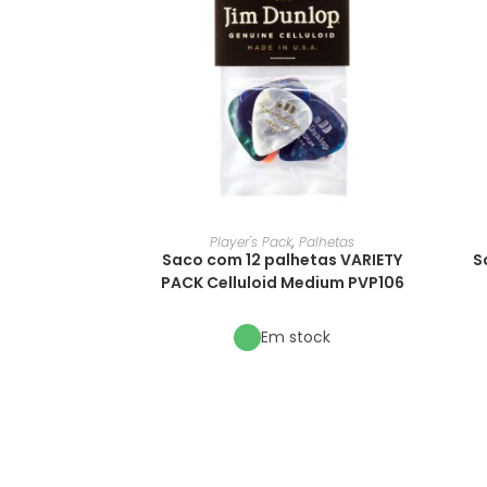
Player's Pack
,
Palhetas
Saco com 12 palhetas VARIETY
S
PACK Celluloid Medium PVP106
Em stock