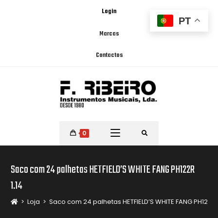
Login
PT
Marcas
Contactos
0
Saco com 24 palhetas HETFIELD’S WHITE FANG PH122R
1.14
>
Loja
>
Saco com 24 palhetas HETFIELD’S WHITE FANG PH122R 1