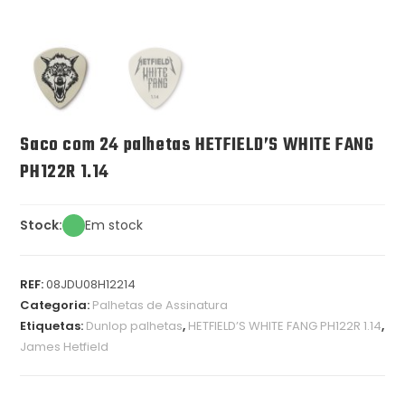
Saco com 24 palhetas HETFIELD’S WHITE FANG
PH122R 1.14
Stock:
Em stock
REF:
08JDU08H12214
Categoria:
Palhetas de Assinatura
Etiquetas:
Dunlop palhetas
,
HETFIELD’S WHITE FANG PH122R 1.14
,
James Hetfield