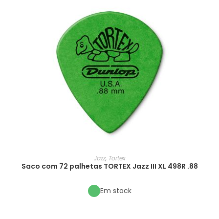
Jazz
,
Tortex
Saco com 72 palhetas TORTEX Jazz III XL 498R .88
Em stock