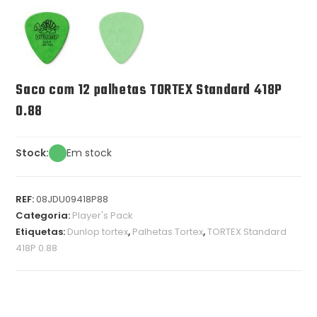
Saco com 12 palhetas TORTEX Standard 418P
0.88
Stock:
Em stock
REF:
08JDU09418P88
Categoria:
Player's Pack
Etiquetas:
Dunlop tortex
,
Palhetas Tortex
,
TORTEX Standard
418P 0.88