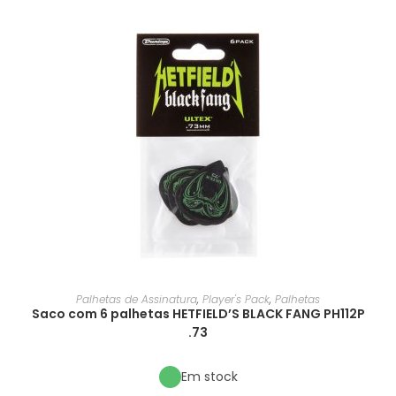
Palhetas de Assinatura
,
Player's Pack
,
Palhetas
Saco com 6 palhetas HETFIELD’S BLACK FANG PH112P
.73
Em stock