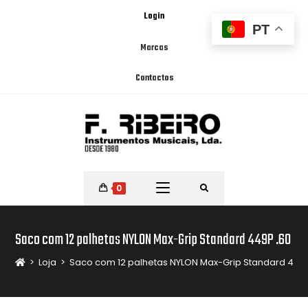
Login
PT
Marcas
Contactos
0
Saco com 12 palhetas NYLON Max-Grip Standard 449P .60
>
Loja
>
Saco com 12 palhetas NYLON Max-Grip Standard 449P