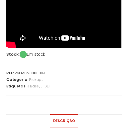
Stock:
Em stock
REF:
26EMG2800000J
Categoria:
Pickups
Etiquetas:
J Bass
,
J-SET
DESCRIÇÃO