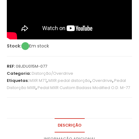
Stock:
Em stock
REF:
08JDU015M-077
Categoria:
Distorção/Overdrive
Etiquetas:
MXR M77
,
MXR pedal distorção
,
Overdrive
,
Pedal
Distorção MXR
,
Pedal MXR Custom Badass Modified O.D. M-77
DESCRIÇÃO
INFORMAÇÃO ADICIONAL