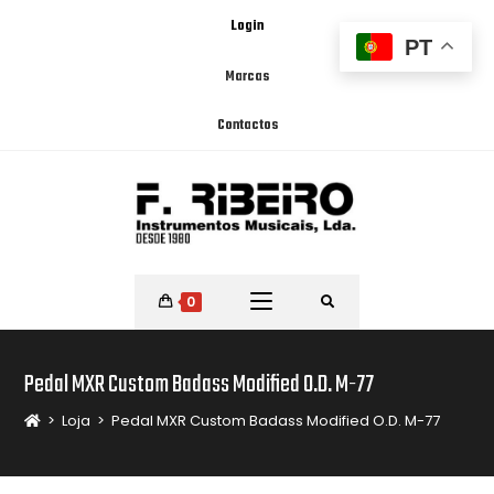
Login
PT
Marcas
Contactos
0
Pedal MXR Custom Badass Modified O.D. M-77
>
Loja
>
Pedal MXR Custom Badass Modified O.D. M-77