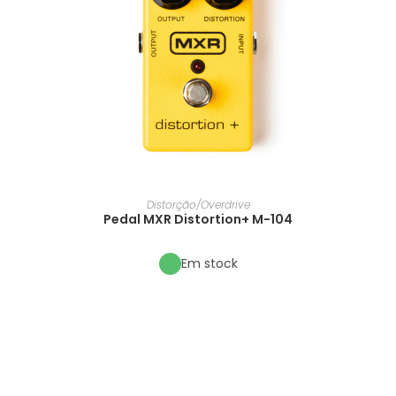
Distorção/Overdrive
Pedal MXR Distortion+ M-104
Em stock