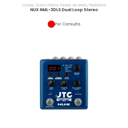
Looper
,
Outros Efeitos
,
Pedais de efeito
,
Pedaleiras
NUX NML-3DLS Dual Loop Stereo
Por Consulta