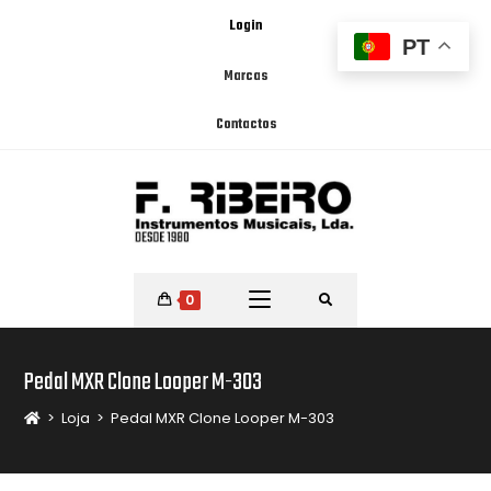
Login
PT
Marcas
Contactos
0
Pedal MXR Clone Looper M-303
>
Loja
>
Pedal MXR Clone Looper M-303