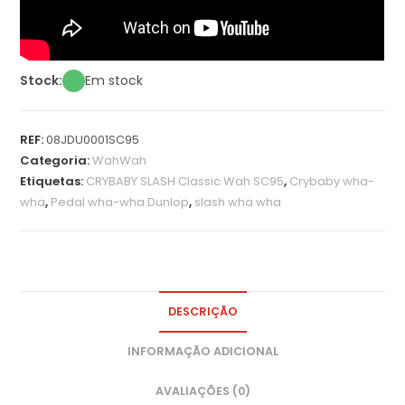
Stock:
Em stock
REF:
08JDU0001SC95
Categoria:
WahWah
Etiquetas:
CRYBABY SLASH Classic Wah SC95
,
Crybaby wha-
wha
,
Pedal wha-wha Dunlop
,
slash wha wha
DESCRIÇÃO
INFORMAÇÃO ADICIONAL
AVALIAÇÕES (0)