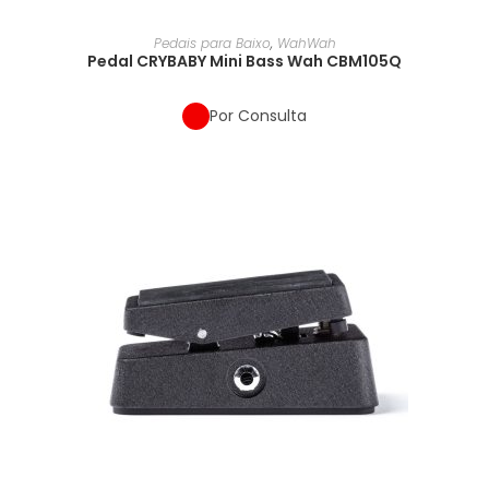
Pedais para Baixo
,
WahWah
Pedal CRYBABY Mini Bass Wah CBM105Q
Por Consulta