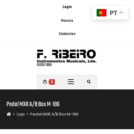
Login
PT
Marcas
Contactos
0
Pedal MXR A/B Box M-196
>
Loja
>
Pedal MXR A/B Box M-196