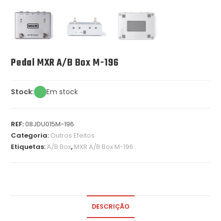
Pedal MXR A/B Box M-196
Stock:
Em stock
REF:
08JDU015M-196
Categoria:
Outros Efeitos
Etiquetas:
A/B Box
,
MXR A/B Box M-196
DESCRIÇÃO