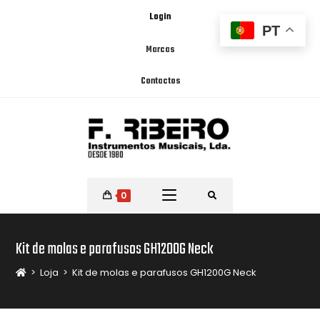
Login
PT
Marcas
Contactos
0
Kit de molas e parafusos GH1200G Neck
>
Loja
>
Kit de molas e parafusos GH1200G Neck