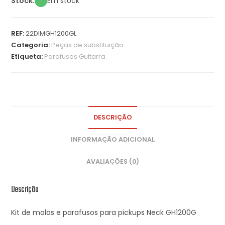
Stock:
Em stock
REF:
22DIMGH1200GL
Categoria:
Peças de substituição
Etiqueta:
Parafusos Guitarra
DESCRIÇÃO
INFORMAÇÃO ADICIONAL
AVALIAÇÕES (0)
Descrição
Kit de molas e parafusos para pickups Neck GH1200G