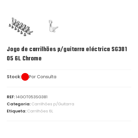
Jogo de carrilhões p/guitarra eléctrica SG381
05 6L Chrome
Stock:
Por Consulta
REF:
14GOT053SG381
Categoria:
Carrilhões p/Guitarra
Etiqueta:
Carrilhões 6L