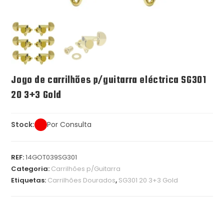
Jogo de carrilhões p/guitarra eléctrica SG301
20 3+3 Gold
Stock:
Por Consulta
REF:
14GOT039SG301
Categoria:
Carrilhões p/Guitarra
Etiquetas:
Carrilhões Dourados
,
SG301 20 3+3 Gold