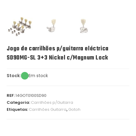
Jogo de carrilhões p/guitarra eléctrica
SD90MG-SL 3+3 Nickel c/Magnum Lock
Stock:
Em stock
REF:
14GOT0100SD90
Categoria:
Carrilhões p/Guitarra
Etiquetas:
Carrilhões Guitarra
,
Gotoh