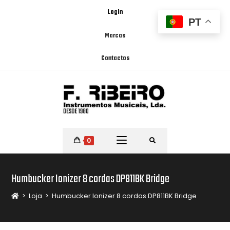
Login
PT
Marcas
Contactos
0
Humbucker Ionizer 8 cordas DP811BK Bridge
>
Loja
>
Humbucker Ionizer 8 cordas DP811BK Bridge