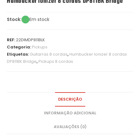
Humbucker Ionizer 8 cordas DP811BK Bridge
Stock:
Em stock
REF:
22DIMDP811BLK
Categoria:
Pickups
Etiquetas:
Guitarras 8 cordas
,
Humbucker Ionizer 8 cordas
DP811BK Bridge
,
Pickups 8 cordas
DESCRIÇÃO
INFORMAÇÃO ADICIONAL
AVALIAÇÕES (0)