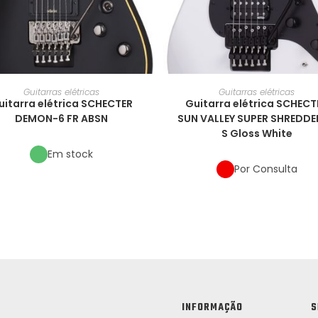
Guitarras elétricas
Guitarras elétricas
uitarra elétrica SCHECTER
Guitarra elétrica SCHECT
DEMON-6 FR ABSN
SUN VALLEY SUPER SHREDDE
S Gloss White
Em stock
Por Consulta
INFORMAÇÃO
S