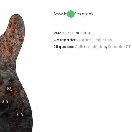
Stock:
Em stock
REF:
01SCH12100000
Categoria:
Guitarras elétricas
Etiquetas:
Guitarra elétrica
,
Schecter PT