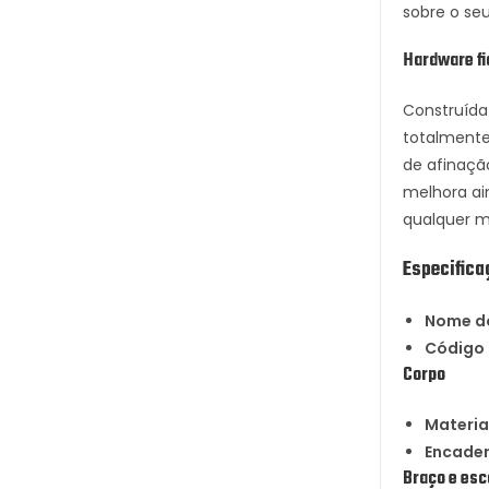
sobre o se
Hardware fi
Construída 
totalmente
de afinaçã
melhora ain
qualquer mú
Especifica
Nome d
Código
Corpo
Materia
Encade
Braço e esc