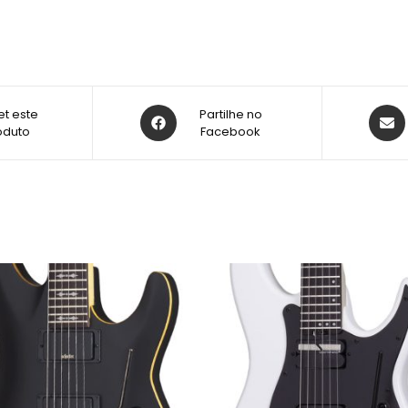
t este
Partilhe no
oduto
Facebook