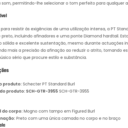
u som, permitindo-lhe selecionar o tom perfeito para qualquer 
ável
para resistir às exigências de uma utilização intensa, a PT Sta
 preto, incluindo afinadores e uma ponte Diamond hardtail. Es
o sólida e excelente sustentação, mesmo durante actuações in
da mais a precisão da afinação ao reduzir o atrito, tornando es
sico sério que procure estilo e substância.
ções
o produto:
Schecter PT Standard Burl
 do produto: SCH-GTR-3955
SCH-GTR-3955
l do corpo:
Mogno com tampo em Figured Burl
rnação:
Preto com uma única camada no corpo e no braço
ala