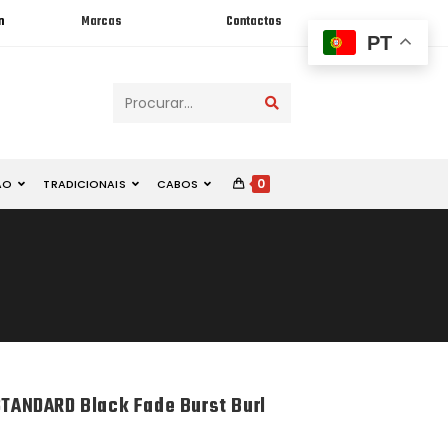
n
Marcas
Contactos
PT
Procurar...
0
ÃO
TRADICIONAIS
CABOS
STANDARD Black Fade Burst Burl