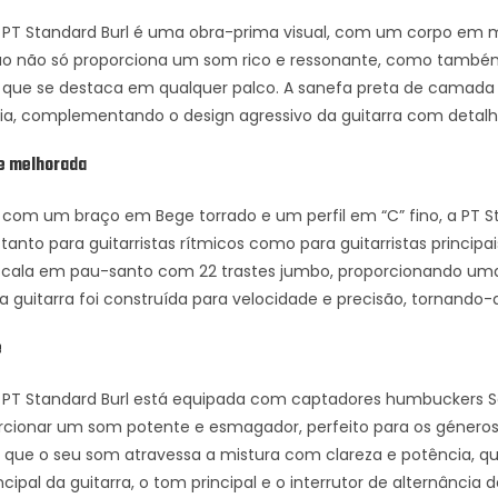
 PT Standard Burl é uma obra-prima visual, com um corpo em 
 não só proporciona um som rico e ressonante, como também 
o que se destaca em qualquer palco. A sanefa preta de camada
ia, complementando o design agressivo da guitarra com detalhe
e melhorada
com um braço em Bege torrado e um perfil em “C” fino, a PT S
tanto para guitarristas rítmicos como para guitarristas principa
cala em pau-santo com 22 trastes jumbo, proporcionando uma 
ta guitarra foi construída para velocidade e precisão, tornando-a
e
 PT Standard Burl está equipada com captadores humbuckers 
rcionar um som potente e esmagador, perfeito para os géneros 
que o seu som atravessa a mistura com clareza e potência, quer
cipal da guitarra, o tom principal e o interrutor de alternância 