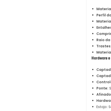
Materia
Perfil d
Materia
Entalhe
Comprim
Raio da
Trastes
Materia
Hardware e 
Captado
Captado
Control
Ponte:
S
Afinado
Hardwar
Estojo
:
S