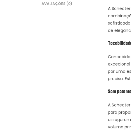
AVALIAÇÕES (0)
A Schecter
combinação
sofisticad
de elegânc
Tocabilidad
Concebida 
excecional 
por uma es
precisa. Es
Som potent
A Schecter
para propo
asseguram 
volume prin