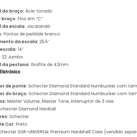
l do braço:
Ácer torrado
o braço:
Fino em “C”
l da escala:
Jacarandá
s:
Pontos de perlóide branco
ento da escala:
25.5″
 escala:
14″
:
22 Jumbo
l da pestana:
Grafite de 42mm
Eletrónica
r de ponte:
Schecter Diamond Standard Humbucker com tamp
r do braço:
Schecter Diamond Standard Humbucker com tamp
os:
Master Volume, Master Tone, Interruptor de 3 vias
checter Diamond Hardtail
res:
Schecter
e Cor:
Preto
checter SGR-UNIVERSAL Premium Hardshell Case (vendido sepa