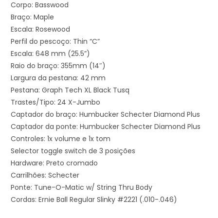
Corpo: Basswood
Braço: Maple
Escala: Rosewood
Perfil do pescoço: Thin “C”
Escala: 648 mm (25.5”)
Raio do braço: 355mm (14″)
Largura da pestana: 42 mm
Pestana: Graph Tech XL Black Tusq
Trastes/Tipo: 24 X-Jumbo
Captador do braço: Humbucker Schecter Diamond Plus
Captador da ponte: Humbucker Schecter Diamond Plus
Controles: 1x volume e 1x tom
Selector toggle switch de 3 posições
Hardware: Preto cromado
Carrilhões: Schecter
Ponte: Tune-O-Matic w/ String Thru Body
Cordas: Ernie Ball Regular Slinky #2221 (.010-.046)