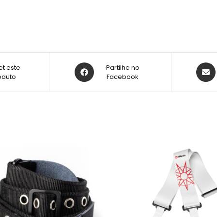
t este
Partilhe no
oduto
Facebook