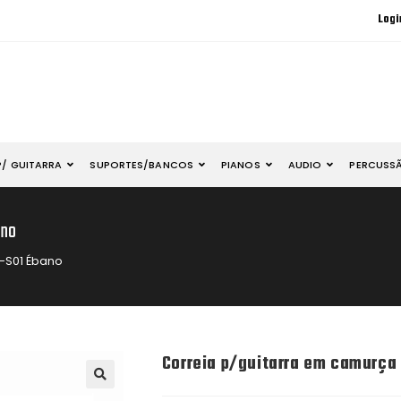
Logi
P/ GUITARRA
SUPORTES/BANCOS
PIANOS
AUDIO
PERCUSS
ano
-S01 Ébano
Correia p/guitarra em camurça