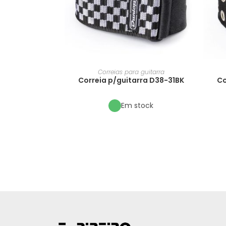
Correias para guitarra
Correia p/guitarra D38-31BK
Co
Em stock