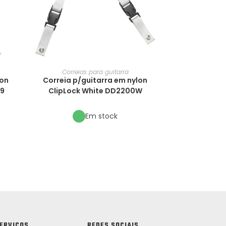
Correias para guitarra
lon
Correia p/guitarra em nylon
49
ClipLock White DD2200W
Em stock
ERVIÇOS
REDES SOCIAIS