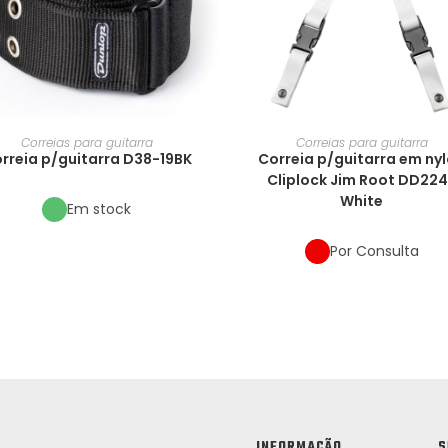
Correias para guitarra
Correias para guitarra
rreia p/guitarra D38-19BK
Correia p/guitarra em ny
Cliplock Jim Root DD22
White
Em stock
Por Consulta
INFORMAÇÃO
S