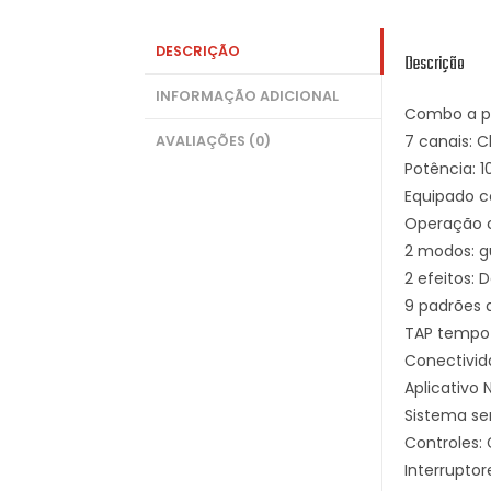
DESCRIÇÃO
Descrição
INFORMAÇÃO ADICIONAL
Combo a pi
7 canais: C
AVALIAÇÕES (0)
Potência: 1
Equipado co
Operação c
2 modos: gu
2 efeitos: 
9 padrões d
TAP tempo 
Conectivid
Aplicativo 
Sistema se
Controles:
Interruptor