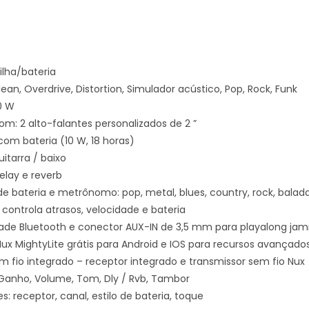
lha/bateria
lean, Overdrive, Distortion, Simulador acústico, Pop, Rock, Funk
0 W
m: 2 alto-falantes personalizados de 2 ”
om bateria (10 W, 18 horas)
itarra / baixo
Delay e reverb
e bateria e metrônomo: pop, metal, blues, country, rock, balada,
controla atrasos, velocidade e bateria
ade Bluetooth e conector AUX-IN de 3,5 mm para playalong ja
Nux MightyLite grátis para Android e IOS para recursos avançado
m fio integrado – receptor integrado e transmissor sem fio Nux
 Ganho, Volume, Tom, Dly / Rvb, Tambor
es: receptor, canal, estilo de bateria, toque