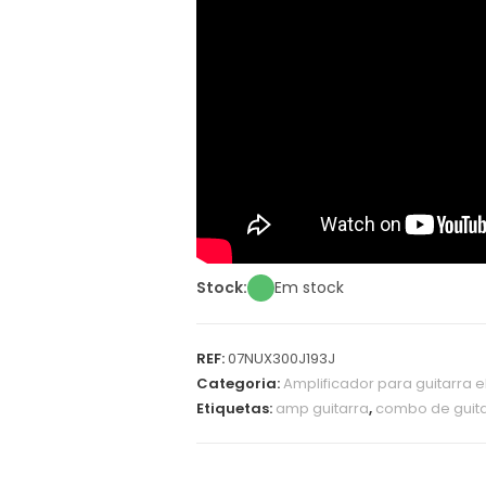
Stock:
Em stock
REF:
07NUX300J193J
Categoria:
Amplificador para guitarra e
Etiquetas:
amp guitarra
,
combo de guita