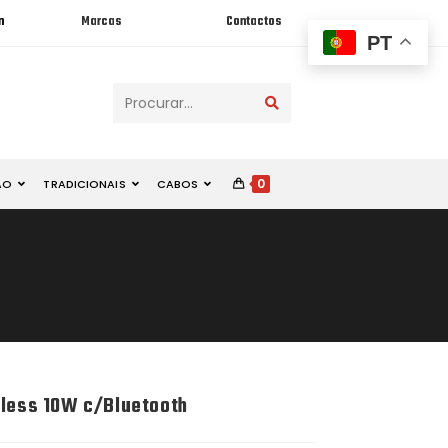
n
Marcas
Contactos
PT
Procurar...
0
ÃO
TRADICIONAIS
CABOS
eless 10W c/Bluetooth