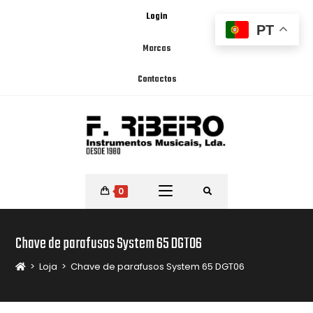
Login
PT
Marcas
Contactos
0
Chave de parafusos System 65 DGT06
>
Loja
>
Chave de parafusos System 65 DGT06