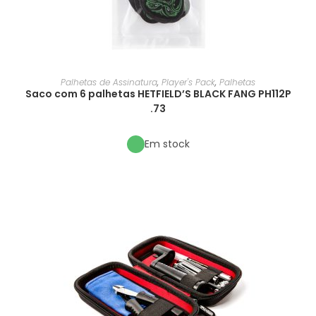
Palhetas de Assinatura
,
Player's Pack
,
Palhetas
Saco com 6 palhetas HETFIELD’S BLACK FANG PH112P
.73
Em stock