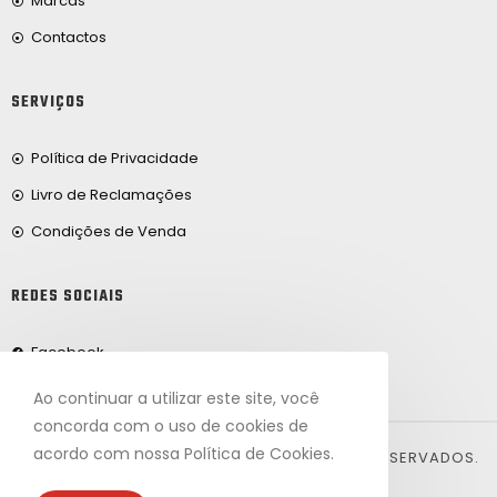
Marcas
Contactos
SERVIÇOS
Política de Privacidade
Livro de Reclamações
Condições de Venda
REDES SOCIAIS
Facebook
Ao continuar a utilizar este site, você
concorda com o uso de cookies de
acordo com nossa Política de Cookies.
© 2024, FRIBEIRO.COM. TODOS OS DIREITOS RESERVADOS.
DESENVOLVIDO POR ARTVISION.