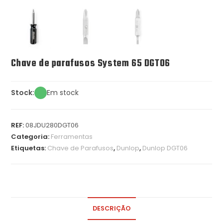
Chave de parafusos System 65 DGT06
Stock:
Em stock
REF:
08JDU280DGT06
Categoria:
Ferramentas
Etiquetas:
Chave de Parafusos
,
Dunlop
,
Dunlop DGT06
DESCRIÇÃO