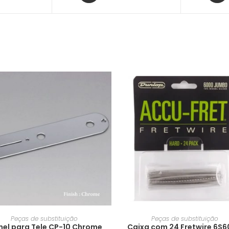
Peças de substituição
Peças de substituição
nel para Tele CP-10 Chrome
Caixa com 24 Fretwire 6S