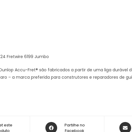
24 Fretwire 6199 Jumbo
 Dunlop Accu-Fret® são fabricados a partir de uma liga duráve
laro – a marca preferida para construtores e reparadores de g
t este
Partilhe no
oduto
Facebook