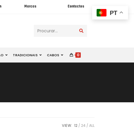
n
Marcas
Contactos
PT
Procurar...
0
ÃO
TRADICIONAIS
CABOS
VIEW:
12
24
ALL