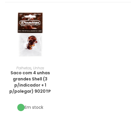
Palhetas
,
Unhas
Saco com 4 unhas
grandes Shell (3
p/indicador + 1
p/polegar) 9020TP
Em stock