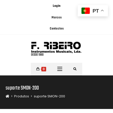
Login
PT
Marcas
Contactos
0
suporte SMON-200
>
Produtos
>
suporte SMON-200