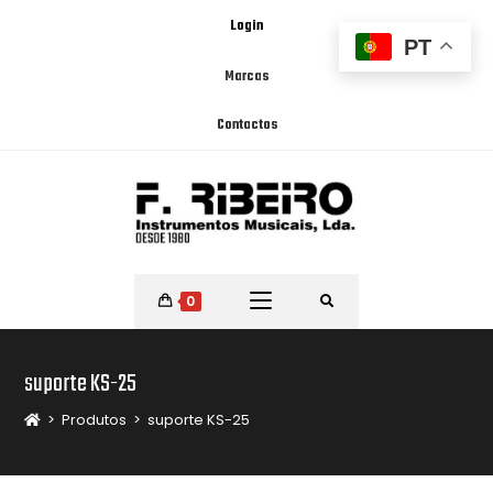
Login
PT
Marcas
Contactos
0
suporte KS-25
>
Produtos
>
suporte KS-25