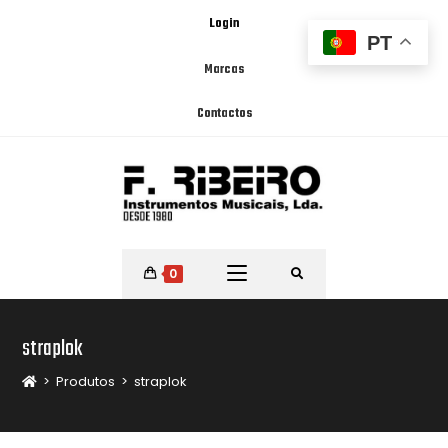
Login
PT
Marcas
Contactos
0
straplok
>
Produtos
>
straplok