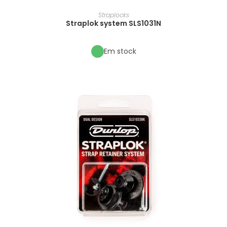
Straplocks
Straplok system SLS1031N
Em stock