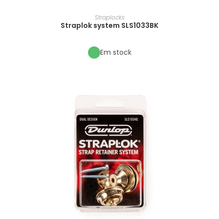
Straplocks
Straplok system SLS1033BK
Em stock