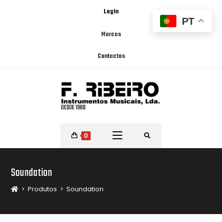
Login
PT
Marcas
Contactos
0
Soundation
>
Produtos
>
Soundation